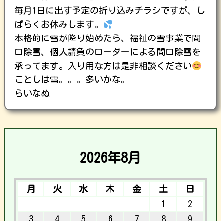
毎月1日に出す予定の折り込みチラシですが、し
ばらくお休みします。
本格的に雪が降り始めたら、福祉の雪事業で間
口除雪、個人請負のローダーによる間口除雪を
承ってます。入り用な方は是非相談ください
ことしは雪。。。多いかな。
らいなぬ
2026年8月
月
火
水
木
金
土
日
1
2
3
4
5
6
7
8
9